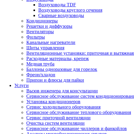
Воздуховоды TDF
Воздуховоды круглого сечения
Сварные воздуховоды
Кондиционеры
Решетки и диффузоры
Вентиляторы
Фильтры
Канальные нагреватели
Щиты управления
Вентиляционные установки: приточная и вытяжная
Расходные материалы, крепеж
Медная труба
Баллоны одноразовые для горелок
Фреон/хладон
Припои и флюсы для пайки
Услуги
Вызов инженера для консультации
Сервисное обслуживание систем кондиционирован
Установка кондиционеров
Сервис холодильного оборудования
Сервисное обслуживание теплового оборудования
Сервис приточной вентиляции
Очистка систем вентиляции
Сервисное обслуживание чиллеров и фанкойлов
Анализы микробиологических смывов