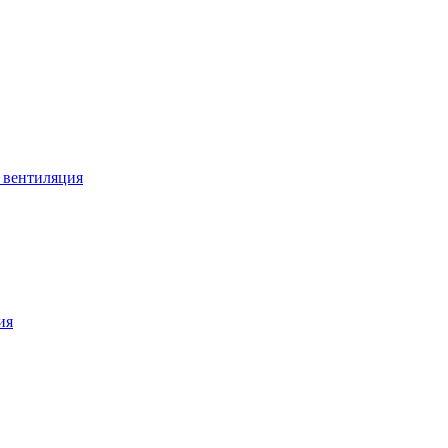
 вентиляция
ия