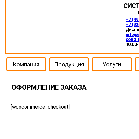
СИС
+7 (49
+7 (92
Диспе
info@
condit
10.00-
Компания
Продукция
Услуги
ОФОРМЛЕНИЕ ЗАКАЗА
[woocommerce_checkout]