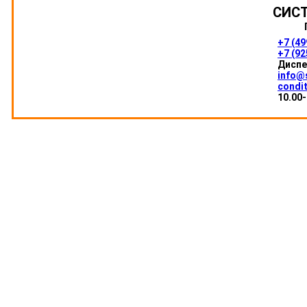
СИС
+7 (49
+7 (92
Диспе
info@
condit
10.00-