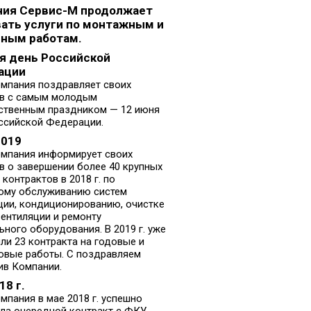
ния Сервис-М продолжает
ать услуги по монтажным и
ным работам.
я день Российской
ации
мпания поздравляет своих
ов с самым молодым
ственным праздником — 12 июня
ссийской Федерации.
2019
мпания информирует своих
в о завершении более 40 крупных
контрактов в 2018 г. по
ому обслуживанию систем
ции, кондиционированию, очистке
вентиляции и ремонту
ьного оборудования. В 2019 г. уже
ли 23 контракта на годовые и
овые работы. С поздравляем
ив Компании.
18 г.
мпания в мае 2018 г. успешно