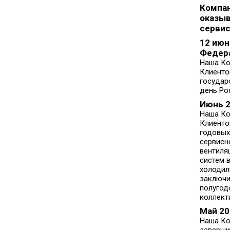
Компа
оказыв
сервис
12 июн
Федер
Наша Ко
Клиент
государ
день Ро
Июнь 
Наша Ко
Клиенто
годовых 
сервисн
вентиля
систем 
холодил
заключи
полугод
коллект
Май 20
Наша Ко