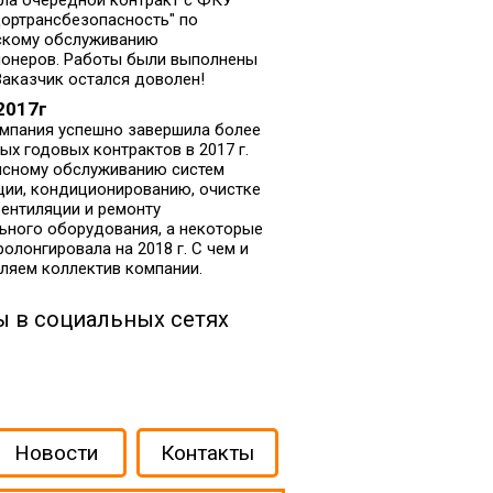
ла очередной контракт с ФКУ
ортрансбезопасность" по
скому обслуживанию
онеров. Работы были выполнены
 Заказчик остался доволен!
2017г
мпания успешно завершила более
ых годовых контрактов в 2017 г.
исному обслуживанию систем
ции, кондиционированию, очистке
вентиляции и ремонту
ьного оборудования, а некоторые
ролонгировала на 2018 г. С чем и
ляем коллектив компании.
 в социальных сетях
Новости
Контакты