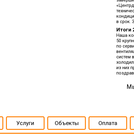
заверши
«Центрд
техниче
кондици
в срок.
Итоги 
Наша ко
50 крупн
по серв
вентиля
систем 
холодил
из них п
поздрав
Мы
Услуги
Объекты
Оплата